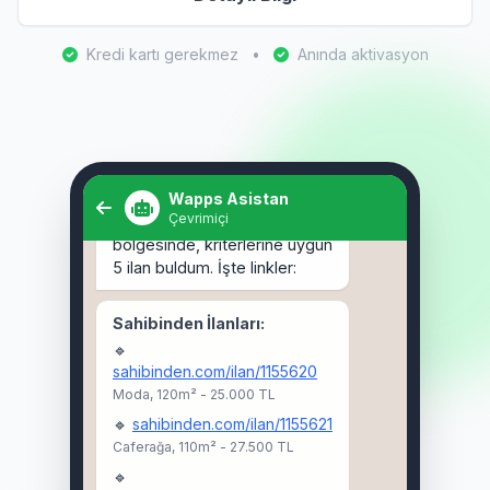
Kredi kartı gerekmez
•
Anında aktivasyon
Selam! Kadıköy'de 3+1 kiralık
ev arıyorum. 🏠
Wapps Asistan
Çevrimiçi
Selam Ahmet! 👋 Kadıköy
bölgesinde, kriterlerine uygun
5 ilan buldum. İşte linkler:
Sahibinden İlanları:
🔹
sahibinden.com/ilan/1155620
Moda, 120m² - 25.000 TL
🔹
sahibinden.com/ilan/1155621
Caferağa, 110m² - 27.500 TL
🔹