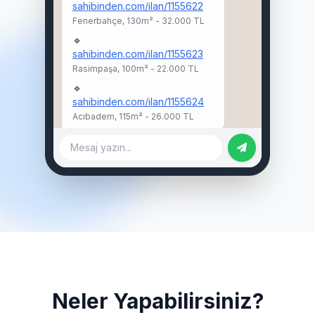
sahibinden.com/ilan/1155622
Fenerbahçe, 130m² - 32.000 TL
🔹
sahibinden.com/ilan/1155623
Rasimpaşa, 100m² - 22.000 TL
🔹
sahibinden.com/ilan/1155624
Acıbadem, 115m² - 26.000 TL
Mesaj yazın...
Neler Yapabilirsiniz?