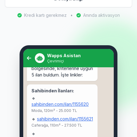
Kredi kartı gerekmez
•
Anında aktivasyon
Selam! Kadıköy'de 3+1 kiralık
ev arıyorum. 🏠
Wapps Asistan
Çevrimiçi
Selam Ahmet! 👋 Kadıköy
bölgesinde, kriterlerine uygun
5 ilan buldum. İşte linkler:
Sahibinden İlanları:
🔹
sahibinden.com/ilan/1155620
Moda, 120m² - 25.000 TL
🔹
sahibinden.com/ilan/1155621
Caferağa, 110m² - 27.500 TL
🔹