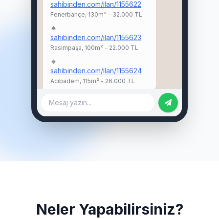
sahibinden.com/ilan/1155622
Fenerbahçe, 130m² - 32.000 TL
🔹
sahibinden.com/ilan/1155623
Rasimpaşa, 100m² - 22.000 TL
🔹
sahibinden.com/ilan/1155624
Acıbadem, 115m² - 26.000 TL
Mesaj yazın...
Neler Yapabilirsiniz?