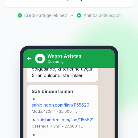
Kredi kartı gerekmez
•
Anında aktivasyon
Selam! Kadıköy'de 3+1 kiralık
ev arıyorum. 🏠
Wapps Asistan
Çevrimiçi
Selam Ahmet! 👋 Kadıköy
bölgesinde, kriterlerine uygun
5 ilan buldum. İşte linkler:
Sahibinden İlanları:
🔹
sahibinden.com/ilan/1155620
Moda, 120m² - 25.000 TL
🔹
sahibinden.com/ilan/1155621
Caferağa, 110m² - 27.500 TL
🔹