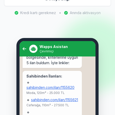
Kredi kartı gerekmez
•
Anında aktivasyon
Selam! Kadıköy'de 3+1 kiralık
ev arıyorum. 🏠
Wapps Asistan
Çevrimiçi
Selam Ahmet! 👋 Kadıköy
bölgesinde, kriterlerine uygun
5 ilan buldum. İşte linkler:
Sahibinden İlanları:
🔹
sahibinden.com/ilan/1155620
Moda, 120m² - 25.000 TL
🔹
sahibinden.com/ilan/1155621
Caferağa, 110m² - 27.500 TL
🔹