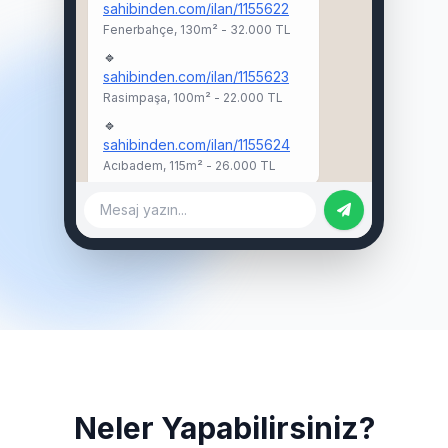
sahibinden.com/ilan/1155622
Fenerbahçe, 130m² - 32.000 TL
🔹
sahibinden.com/ilan/1155623
Rasimpaşa, 100m² - 22.000 TL
🔹
sahibinden.com/ilan/1155624
Acıbadem, 115m² - 26.000 TL
Mesaj yazın...
Neler Yapabilirsiniz?