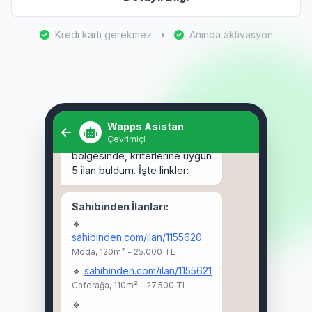
Kredi kartı gerekmez
•
Anında aktivasyon
Selam! Kadıköy'de 3+1 kiralık
ev arıyorum. 🏠
Wapps Asistan
Çevrimiçi
Selam Ahmet! 👋 Kadıköy
bölgesinde, kriterlerine uygun
5 ilan buldum. İşte linkler:
Sahibinden İlanları:
🔹
sahibinden.com/ilan/1155620
Moda, 120m² - 25.000 TL
🔹
sahibinden.com/ilan/1155621
Caferağa, 110m² - 27.500 TL
🔹