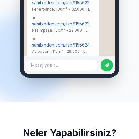
sahibinden.com/ilan/1155622
Fenerbahçe, 130m² - 32.000 TL
🔹
sahibinden.com/ilan/1155623
Rasimpaşa, 100m² - 22.000 TL
🔹
sahibinden.com/ilan/1155624
Acıbadem, 115m² - 26.000 TL
Mesaj yazın...
Neler Yapabilirsiniz?