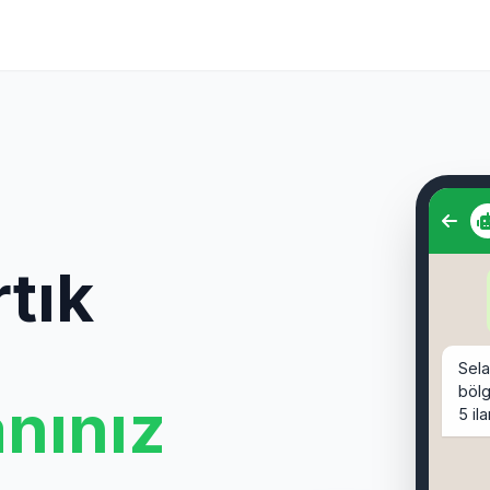
Sel
bölg
tık
5 il
Sahi
🔹
sahi
anınız
Moda
🔹
s
Cafe
🔹