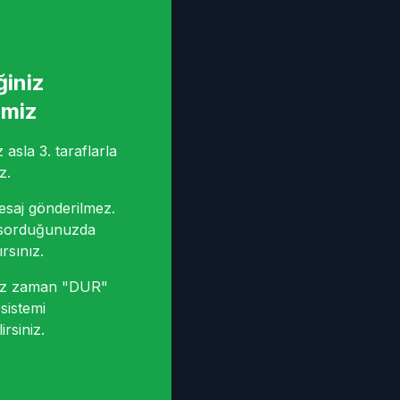
ğiniz
imiz
asla 3. taraflarla
z.
saj gönderilmez.
sorduğunuzda
rsınız.
niz zaman "DUR"
sistemi
irsiniz.