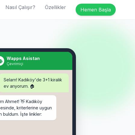
Nasıl Çalışır?
Özellikler
Hemen Başla
Selam! Kadıköy'de 3+1 kiralık
ev arıyorum. 🏠
Wapps Asistan
Çevrimiçi
am Ahmet! 👋 Kadıköy
esinde, kriterlerine uygun
an buldum. İşte linkler:
binden İlanları:
binden.com/ilan/1155620
, 120m² - 25.000 TL
ahibinden.com/ilan/1155621
rağa, 110m² - 27.500 TL