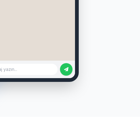
binden.com/ilan/1155622
rbahçe, 130m² - 32.000 TL
binden.com/ilan/1155623
mpaşa, 100m² - 22.000 TL
binden.com/ilan/1155624
adem, 115m² - 26.000 TL
 yazın...