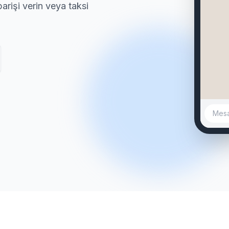
rişi verin veya taksi
sahi
Fene
🔹
sahi
Rasi
🔹
sahi
Acıb
Mesaj