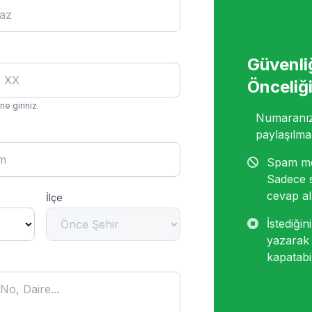
Güvenli
Önceliğ
e giriniz.
Numaranız 
paylaşılma
Spam me
Sadece 
cevap alı
İlçe
İstediği
yazarak 
kapatabil