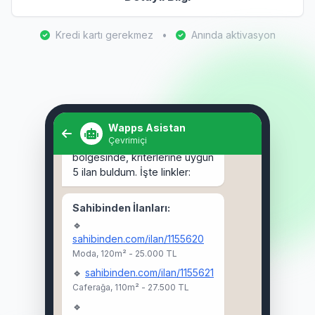
Kredi kartı gerekmez
•
Anında aktivasyon
Selam! Kadıköy'de 3+1 kiralık
ev arıyorum. 🏠
Wapps Asistan
Çevrimiçi
Selam Ahmet! 👋 Kadıköy
bölgesinde, kriterlerine uygun
5 ilan buldum. İşte linkler:
Sahibinden İlanları:
🔹
sahibinden.com/ilan/1155620
Moda, 120m² - 25.000 TL
🔹
sahibinden.com/ilan/1155621
Caferağa, 110m² - 27.500 TL
🔹