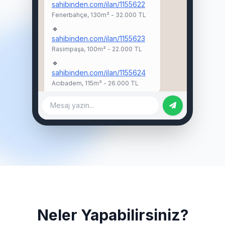
sahibinden.com/ilan/1155622
Fenerbahçe, 130m² - 32.000 TL
🔹
sahibinden.com/ilan/1155623
Rasimpaşa, 100m² - 22.000 TL
🔹
sahibinden.com/ilan/1155624
Acıbadem, 115m² - 26.000 TL
Mesaj yazın...
Neler Yapabilirsiniz?