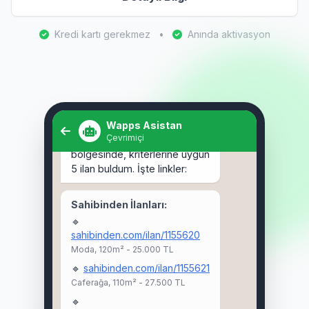
Kredi kartı gerekmez
•
Anında aktivasyon
Selam! Kadıköy'de 3+1 kiralık
ev arıyorum. 🏠
Wapps Asistan
Çevrimiçi
Selam Ahmet! 👋 Kadıköy
bölgesinde, kriterlerine uygun
5 ilan buldum. İşte linkler:
Sahibinden İlanları:
🔹
sahibinden.com/ilan/1155620
Moda, 120m² - 25.000 TL
🔹
sahibinden.com/ilan/1155621
Caferağa, 110m² - 27.500 TL
🔹