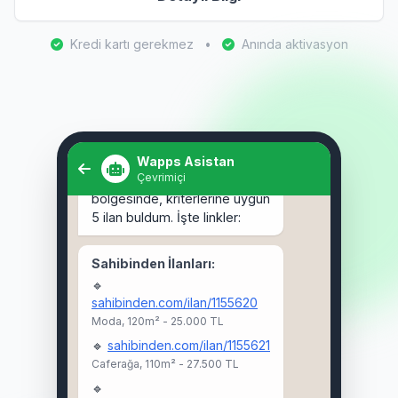
Kredi kartı gerekmez
•
Anında aktivasyon
Selam! Kadıköy'de 3+1 kiralık
ev arıyorum. 🏠
Wapps Asistan
Çevrimiçi
Selam Ahmet! 👋 Kadıköy
bölgesinde, kriterlerine uygun
5 ilan buldum. İşte linkler:
Sahibinden İlanları:
🔹
sahibinden.com/ilan/1155620
Moda, 120m² - 25.000 TL
🔹
sahibinden.com/ilan/1155621
Caferağa, 110m² - 27.500 TL
🔹