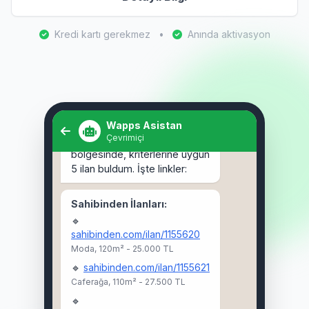
Kredi kartı gerekmez
•
Anında aktivasyon
Selam! Kadıköy'de 3+1 kiralık
ev arıyorum. 🏠
Wapps Asistan
Çevrimiçi
Selam Ahmet! 👋 Kadıköy
bölgesinde, kriterlerine uygun
5 ilan buldum. İşte linkler:
Sahibinden İlanları:
🔹
sahibinden.com/ilan/1155620
Moda, 120m² - 25.000 TL
🔹
sahibinden.com/ilan/1155621
Caferağa, 110m² - 27.500 TL
🔹