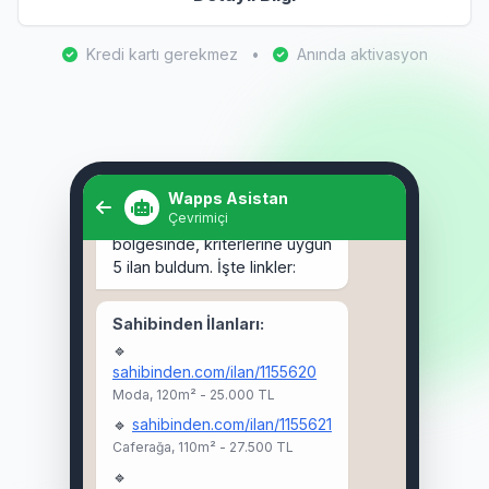
Kredi kartı gerekmez
•
Anında aktivasyon
Selam! Kadıköy'de 3+1 kiralık
ev arıyorum. 🏠
Wapps Asistan
Çevrimiçi
Selam Ahmet! 👋 Kadıköy
bölgesinde, kriterlerine uygun
5 ilan buldum. İşte linkler:
Sahibinden İlanları:
🔹
sahibinden.com/ilan/1155620
Moda, 120m² - 25.000 TL
🔹
sahibinden.com/ilan/1155621
Caferağa, 110m² - 27.500 TL
🔹