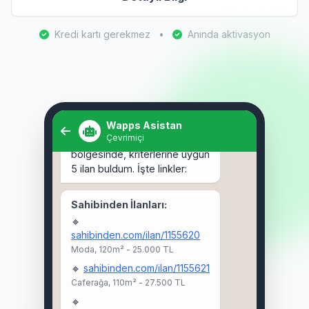
Kredi kartı gerekmez
•
Anında aktivasyon
Selam! Kadıköy'de 3+1 kiralık
ev arıyorum. 🏠
Wapps Asistan
Çevrimiçi
Selam Ahmet! 👋 Kadıköy
bölgesinde, kriterlerine uygun
5 ilan buldum. İşte linkler:
Sahibinden İlanları:
🔹
sahibinden.com/ilan/1155620
Moda, 120m² - 25.000 TL
🔹
sahibinden.com/ilan/1155621
Caferağa, 110m² - 27.500 TL
🔹