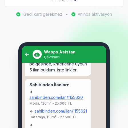
Kredi kartı gerekmez
•
Anında aktivasyon
Selam! Kadıköy'de 3+1 kiralık
ev arıyorum. 🏠
Wapps Asistan
Çevrimiçi
Selam Ahmet! 👋 Kadıköy
bölgesinde, kriterlerine uygun
5 ilan buldum. İşte linkler:
Sahibinden İlanları:
🔹
sahibinden.com/ilan/1155620
Moda, 120m² - 25.000 TL
🔹
sahibinden.com/ilan/1155621
Caferağa, 110m² - 27.500 TL
🔹