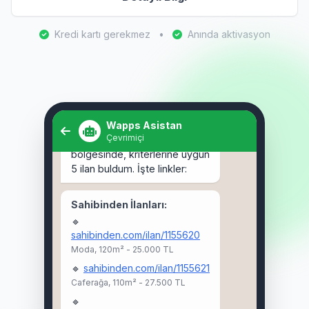
Kredi kartı gerekmez
•
Anında aktivasyon
Selam! Kadıköy'de 3+1 kiralık
ev arıyorum. 🏠
Wapps Asistan
Çevrimiçi
Selam Ahmet! 👋 Kadıköy
bölgesinde, kriterlerine uygun
5 ilan buldum. İşte linkler:
Sahibinden İlanları:
🔹
sahibinden.com/ilan/1155620
Moda, 120m² - 25.000 TL
🔹
sahibinden.com/ilan/1155621
Caferağa, 110m² - 27.500 TL
🔹