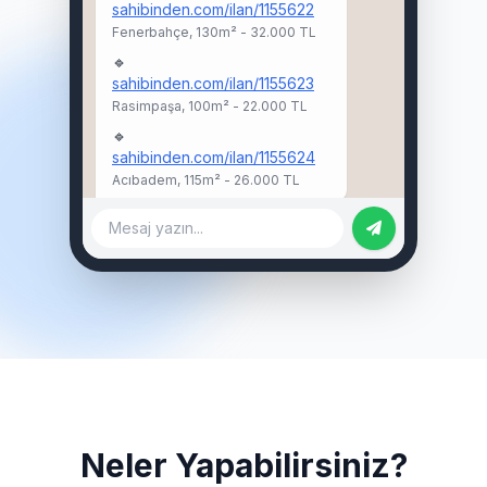
sahibinden.com/ilan/1155622
Fenerbahçe, 130m² - 32.000 TL
🔹
sahibinden.com/ilan/1155623
Rasimpaşa, 100m² - 22.000 TL
🔹
sahibinden.com/ilan/1155624
Acıbadem, 115m² - 26.000 TL
Mesaj yazın...
Neler Yapabilirsiniz?