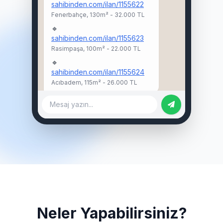
sahibinden.com/ilan/1155622
Fenerbahçe, 130m² - 32.000 TL
🔹
sahibinden.com/ilan/1155623
Rasimpaşa, 100m² - 22.000 TL
🔹
sahibinden.com/ilan/1155624
Acıbadem, 115m² - 26.000 TL
Mesaj yazın...
Neler Yapabilirsiniz?