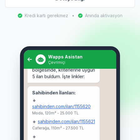
Kredi kartı gerekmez
•
Anında aktivasyon
Selam! Kadıköy'de 3+1 kiralık
ev arıyorum. 🏠
Wapps Asistan
Çevrimiçi
Selam Ahmet! 👋 Kadıköy
bölgesinde, kriterlerine uygun
5 ilan buldum. İşte linkler:
Sahibinden İlanları:
🔹
sahibinden.com/ilan/1155620
Moda, 120m² - 25.000 TL
🔹
sahibinden.com/ilan/1155621
Caferağa, 110m² - 27.500 TL
🔹