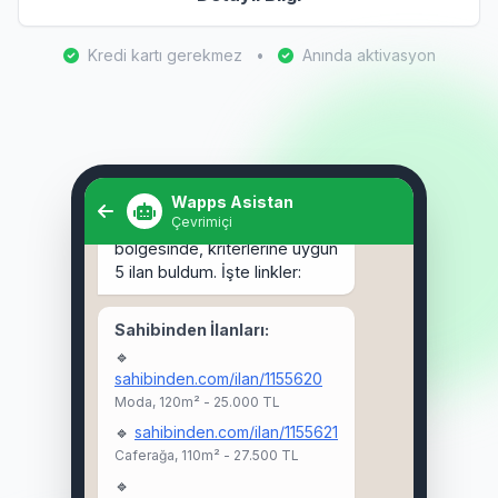
Kredi kartı gerekmez
•
Anında aktivasyon
Selam! Kadıköy'de 3+1 kiralık
ev arıyorum. 🏠
Wapps Asistan
Çevrimiçi
Selam Ahmet! 👋 Kadıköy
bölgesinde, kriterlerine uygun
5 ilan buldum. İşte linkler:
Sahibinden İlanları:
🔹
sahibinden.com/ilan/1155620
Moda, 120m² - 25.000 TL
🔹
sahibinden.com/ilan/1155621
Caferağa, 110m² - 27.500 TL
🔹