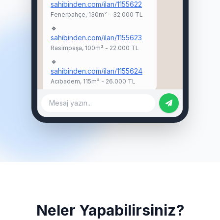
sahibinden.com/ilan/1155622
Fenerbahçe, 130m² - 32.000 TL
🔹
sahibinden.com/ilan/1155623
Rasimpaşa, 100m² - 22.000 TL
🔹
sahibinden.com/ilan/1155624
Acıbadem, 115m² - 26.000 TL
Mesaj yazın...
Neler Yapabilirsiniz?