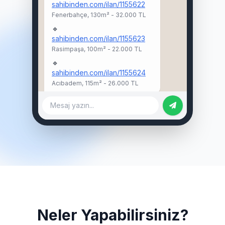
sahibinden.com/ilan/1155622
Fenerbahçe, 130m² - 32.000 TL
🔹
sahibinden.com/ilan/1155623
Rasimpaşa, 100m² - 22.000 TL
🔹
sahibinden.com/ilan/1155624
Acıbadem, 115m² - 26.000 TL
Mesaj yazın...
Neler Yapabilirsiniz?