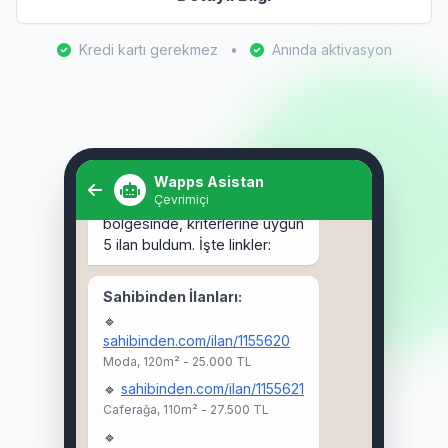
Kredi kartı gerekmez
•
Anında aktivasyon
Selam! Kadıköy'de 3+1 kiralık
ev arıyorum. 🏠
Wapps Asistan
Çevrimiçi
Selam Ahmet! 👋 Kadıköy
bölgesinde, kriterlerine uygun
5 ilan buldum. İşte linkler:
Sahibinden İlanları:
🔹
sahibinden.com/ilan/1155620
Moda, 120m² - 25.000 TL
🔹
sahibinden.com/ilan/1155621
Caferağa, 110m² - 27.500 TL
🔹