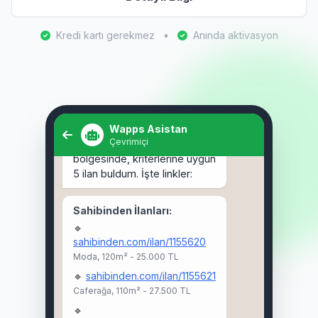
Kredi kartı gerekmez
•
Anında aktivasyon
Selam! Kadıköy'de 3+1 kiralık
ev arıyorum. 🏠
Wapps Asistan
Çevrimiçi
Selam Ahmet! 👋 Kadıköy
bölgesinde, kriterlerine uygun
5 ilan buldum. İşte linkler:
Sahibinden İlanları:
🔹
sahibinden.com/ilan/1155620
Moda, 120m² - 25.000 TL
🔹
sahibinden.com/ilan/1155621
Caferağa, 110m² - 27.500 TL
🔹