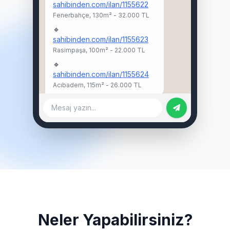
sahibinden.com/ilan/1155622
Fenerbahçe, 130m² - 32.000 TL
🔹
sahibinden.com/ilan/1155623
Rasimpaşa, 100m² - 22.000 TL
🔹
sahibinden.com/ilan/1155624
Acıbadem, 115m² - 26.000 TL
Mesaj yazın...
Neler Yapabilirsiniz?