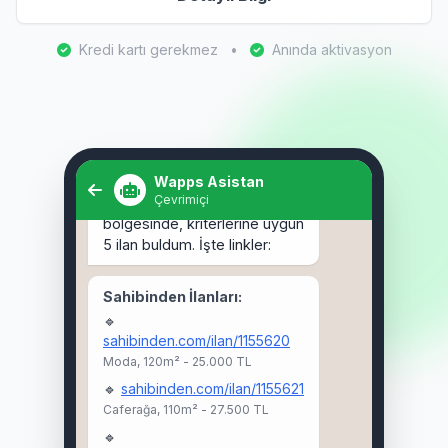
Kredi kartı gerekmez
•
Anında aktivasyon
Selam! Kadıköy'de 3+1 kiralık
ev arıyorum. 🏠
Wapps Asistan
Çevrimiçi
Selam Ahmet! 👋 Kadıköy
bölgesinde, kriterlerine uygun
5 ilan buldum. İşte linkler:
Sahibinden İlanları:
🔹
sahibinden.com/ilan/1155620
Moda, 120m² - 25.000 TL
🔹
sahibinden.com/ilan/1155621
Caferağa, 110m² - 27.500 TL
🔹