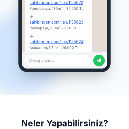
sahibinden.com/ilan/1155622
Fenerbahçe, 130m² - 32.000 TL
🔹
sahibinden.com/ilan/1155623
Rasimpaşa, 100m² - 22.000 TL
🔹
sahibinden.com/ilan/1155624
Acıbadem, 115m² - 26.000 TL
Mesaj yazın...
Neler Yapabilirsiniz?