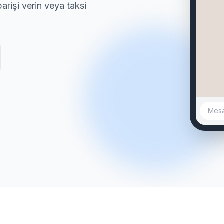
rişi verin veya taksi
sahi
Fene
🔹
sahi
Rasi
🔹
sahi
Acıb
Mesaj