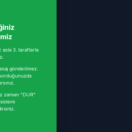
ğiniz
imiz
asla 3. taraflarla
z.
saj gönderilmez.
sorduğunuzda
rsınız.
niz zaman "DUR"
sistemi
irsiniz.