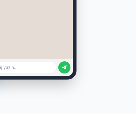
binden.com/ilan/1155622
rbahçe, 130m² - 32.000 TL
binden.com/ilan/1155623
mpaşa, 100m² - 22.000 TL
binden.com/ilan/1155624
adem, 115m² - 26.000 TL
 yazın...