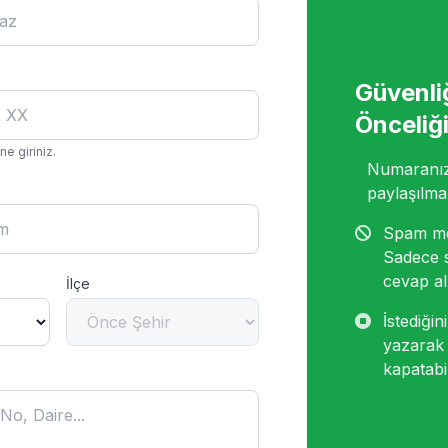
Güvenli
Önceliğ
e giriniz.
Numaranız 
paylaşılma
Spam me
Sadece 
cevap alı
İlçe
İstediği
yazarak 
kapatabil