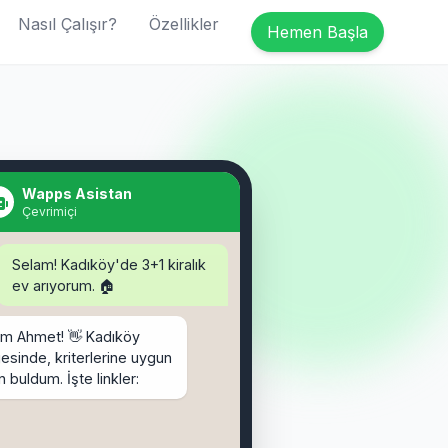
Nasıl Çalışır?
Özellikler
Hemen Başla
Selam! Kadıköy'de 3+1 kiralık
ev arıyorum. 🏠
Wapps Asistan
Çevrimiçi
am Ahmet! 👋 Kadıköy
esinde, kriterlerine uygun
an buldum. İşte linkler:
binden İlanları:
binden.com/ilan/1155620
, 120m² - 25.000 TL
ahibinden.com/ilan/1155621
rağa, 110m² - 27.500 TL