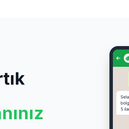
Sel
bölg
tık
5 il
Sahi
🔹
sahi
anınız
Moda
🔹
s
Cafe
🔹