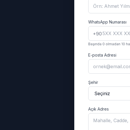
WhatsApp Numarası
+90
Başında 0 olmadan 10 han
E-posta Adresi
Şehir
Açık Adres