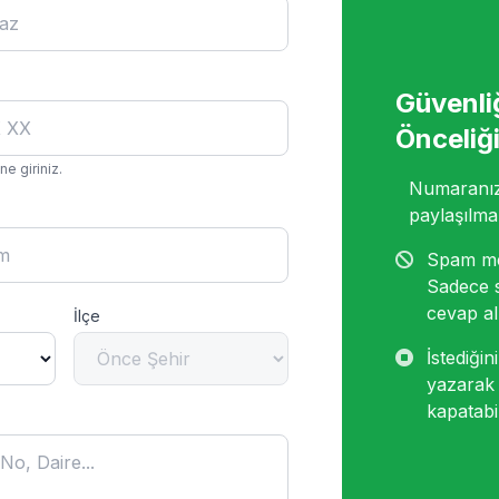
Güvenli
Önceliğ
e giriniz.
Numaranız 
paylaşılma
Spam me
Sadece 
cevap alı
İlçe
İstediği
yazarak 
kapatabil