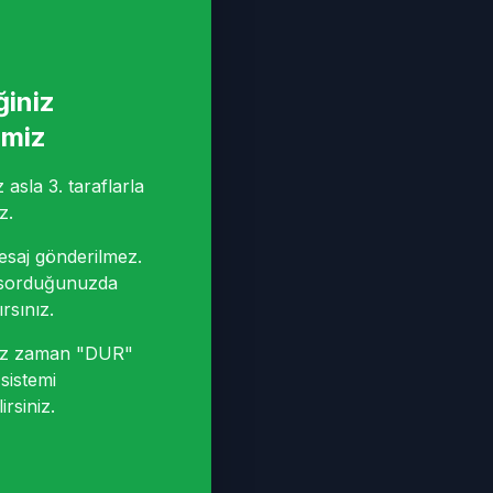
ğiniz
imiz
asla 3. taraflarla
z.
saj gönderilmez.
sorduğunuzda
rsınız.
niz zaman "DUR"
sistemi
irsiniz.