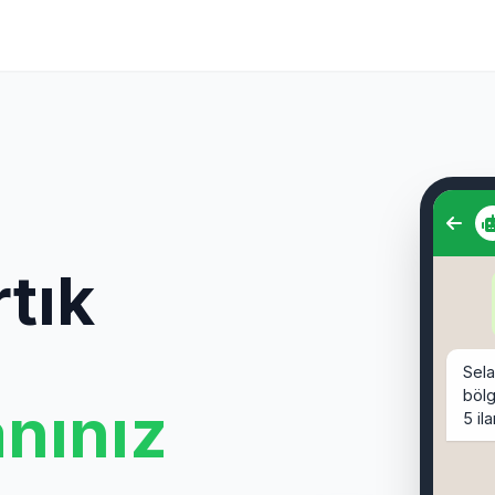
Sel
bölg
tık
5 il
Sahi
🔹
sahi
anınız
Moda
🔹
s
Cafe
🔹