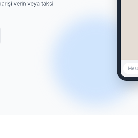
rişi verin veya taksi
sahi
Fene
🔹
sahi
Rasi
🔹
sahi
Acıb
Mesaj