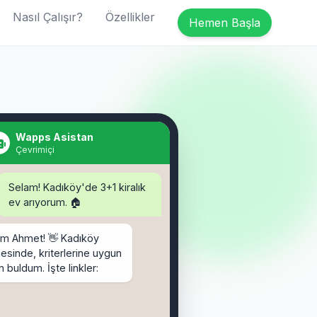
Nasıl Çalışır?
Özellikler
Hemen Başla
Selam! Kadıköy'de 3+1 kiralık
ev arıyorum. 🏠
Wapps Asistan
Çevrimiçi
am Ahmet! 👋 Kadıköy
esinde, kriterlerine uygun
an buldum. İşte linkler:
binden İlanları:
binden.com/ilan/1155620
, 120m² - 25.000 TL
ahibinden.com/ilan/1155621
rağa, 110m² - 27.500 TL