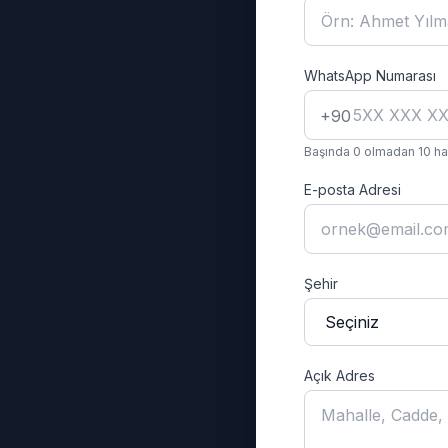
WhatsApp Numarası
+90
Başında 0 olmadan 10 han
E-posta Adresi
Şehir
Açık Adres