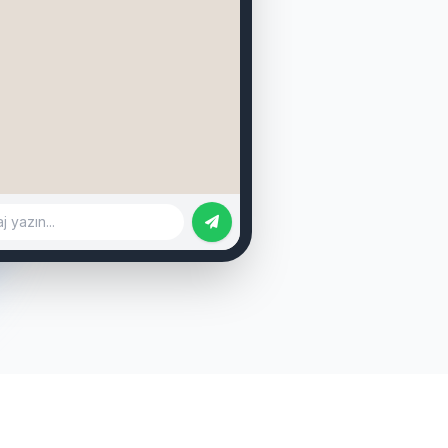
binden.com/ilan/1155622
rbahçe, 130m² - 32.000 TL
binden.com/ilan/1155623
mpaşa, 100m² - 22.000 TL
binden.com/ilan/1155624
adem, 115m² - 26.000 TL
 yazın...