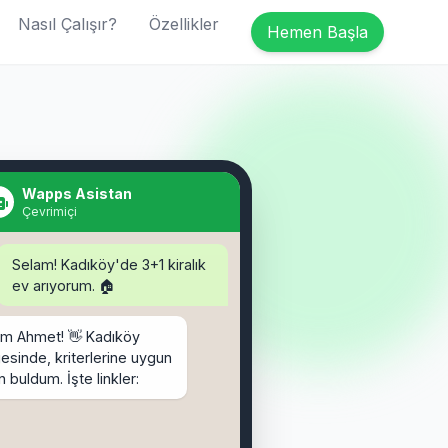
Nasıl Çalışır?
Özellikler
Hemen Başla
Selam! Kadıköy'de 3+1 kiralık
ev arıyorum. 🏠
Wapps Asistan
Çevrimiçi
am Ahmet! 👋 Kadıköy
esinde, kriterlerine uygun
an buldum. İşte linkler:
binden İlanları:
binden.com/ilan/1155620
, 120m² - 25.000 TL
ahibinden.com/ilan/1155621
rağa, 110m² - 27.500 TL