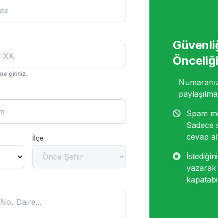
Güvenli
Önceliğ
e giriniz.
Numaranız 
paylaşılma
Spam me
Sadece 
cevap alı
İlçe
İstediği
yazarak 
kapatabil