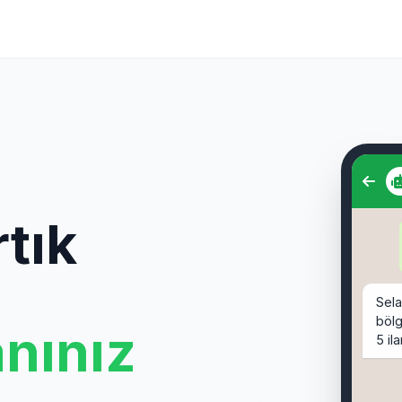
Sel
bölg
tık
5 il
Sahi
🔹
sahi
anınız
Moda
🔹
s
Cafe
🔹