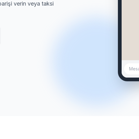
rişi verin veya taksi
sahi
Fene
🔹
sahi
Rasi
🔹
sahi
Acıb
Mesaj