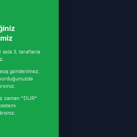
ğiniz
imiz
asla 3. taraflarla
z.
saj gönderilmez.
sorduğunuzda
rsınız.
niz zaman "DUR"
sistemi
irsiniz.