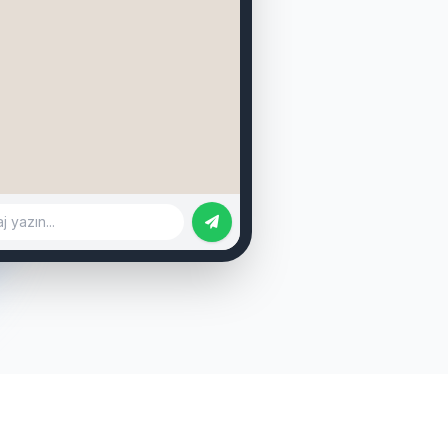
binden.com/ilan/1155622
rbahçe, 130m² - 32.000 TL
binden.com/ilan/1155623
mpaşa, 100m² - 22.000 TL
binden.com/ilan/1155624
adem, 115m² - 26.000 TL
 yazın...