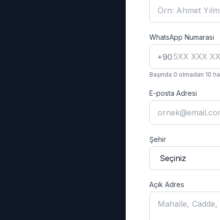
WhatsApp Numarası
+90
Başında 0 olmadan 10 han
E-posta Adresi
Şehir
Açık Adres