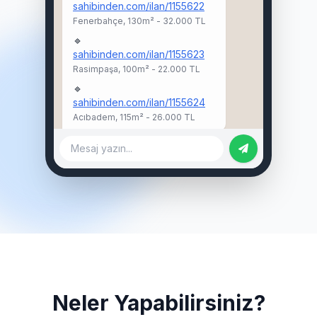
sahibinden.com/ilan/1155622
Fenerbahçe, 130m² - 32.000 TL
🔹
sahibinden.com/ilan/1155623
Rasimpaşa, 100m² - 22.000 TL
🔹
sahibinden.com/ilan/1155624
Acıbadem, 115m² - 26.000 TL
Mesaj yazın...
Neler Yapabilirsiniz?