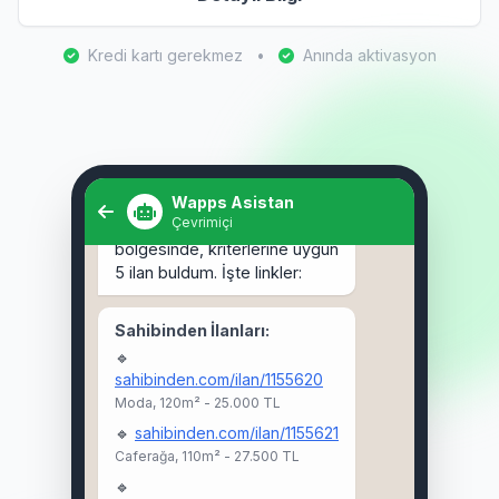
Kredi kartı gerekmez
•
Anında aktivasyon
Selam! Kadıköy'de 3+1 kiralık
ev arıyorum. 🏠
Wapps Asistan
Çevrimiçi
Selam Ahmet! 👋 Kadıköy
bölgesinde, kriterlerine uygun
5 ilan buldum. İşte linkler:
Sahibinden İlanları:
🔹
sahibinden.com/ilan/1155620
Moda, 120m² - 25.000 TL
🔹
sahibinden.com/ilan/1155621
Caferağa, 110m² - 27.500 TL
🔹