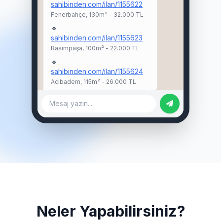
sahibinden.com/ilan/1155622
Fenerbahçe, 130m² - 32.000 TL
🔹
sahibinden.com/ilan/1155623
Rasimpaşa, 100m² - 22.000 TL
🔹
sahibinden.com/ilan/1155624
Acıbadem, 115m² - 26.000 TL
Mesaj yazın...
Neler Yapabilirsiniz?