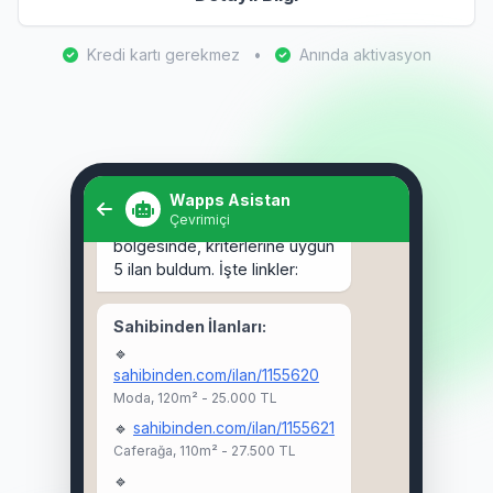
Kredi kartı gerekmez
•
Anında aktivasyon
Selam! Kadıköy'de 3+1 kiralık
ev arıyorum. 🏠
Wapps Asistan
Çevrimiçi
Selam Ahmet! 👋 Kadıköy
bölgesinde, kriterlerine uygun
5 ilan buldum. İşte linkler:
Sahibinden İlanları:
🔹
sahibinden.com/ilan/1155620
Moda, 120m² - 25.000 TL
🔹
sahibinden.com/ilan/1155621
Caferağa, 110m² - 27.500 TL
🔹